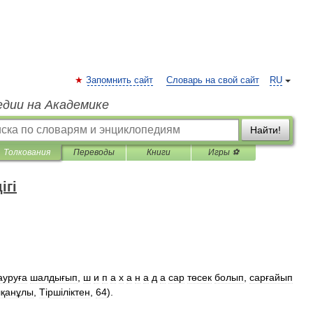
Запомнить сайт
Словарь на свой сайт
RU
едии на Академике
Найти!
Толкования
Переводы
Книги
Игры ⚽
ігі
ауруға
шалдығып
,
ш
и
п
а
х
а
н
а
д
а
сар
төсек
болып
,
сарғайып
қанұлы
,
Т
і
рш
і
л
і
ктен
,
64
).