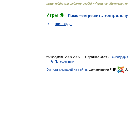
Қазақ
т
і
л
і
н
і
ң
түс
і
нд
і
рме
сөзд
і
г
і –
Алматы:
Мемлекетт
Игры ⚽
Поможем решить контрольну
шипаңда
© Академик, 2000-2026
Обратная связь:
Техподдерж
👣 Путешествия
Экспорт словарей на сайты
, сделанные на PHP,
Jo