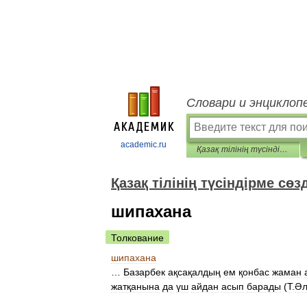
Словари и энциклоп
academic.ru
Қазақ тілінің түсіндірме сөздігі
Қазақ тілінің түсіндірме сөзд
шипахана
Толкование
шипахана
…
Базарбек
ақсақалдың
ем
қонбас
жаман
жатқанына
да
үш
айдан
асып
барады
(
Т
.
Әл