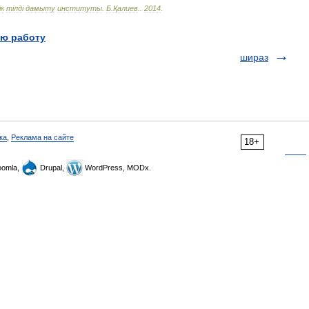
і
к
т
і
лд
і
дамыту
институты
.
Б
.
Қалиев
.
.
2014
.
ю работу
шираз
ка
,
Реклама на сайте
18+
omla,
Drupal,
WordPress, MODx.